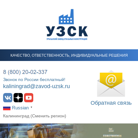
Перейти
к
содержанию
КАЧЕСТВО, ОТВЕТСТВЕННОСТЬ, ИНДИВИДУАЛЬНЫЕ РЕШЕНИЯ
Звонок по России бесплатный!
kaliningrad@zavod-uzsk.ru
Обратная связь
Russian
▼
Калининград (
Сменить регион
)