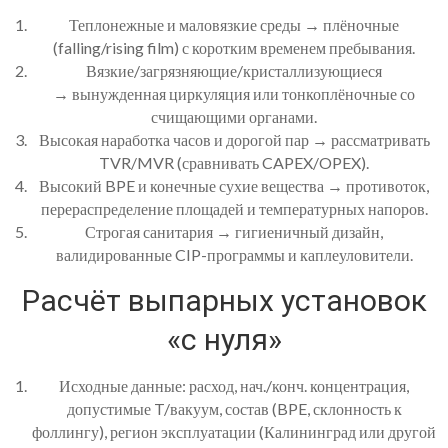
Теплонежные и маловязкие среды → плёночные
(falling/rising film) с коротким временем пребывания.
Вязкие/загрязняющие/кристаллизующиеся
→ вынужденная циркуляция или тонкоплёночные со
счищающими органами.
Высокая наработка часов и дорогой пар → рассматривать
TVR/MVR (сравнивать CAPEX/OPEX).
Высокий BPE и конечные сухие вещества → противоток,
перераспределение площадей и температурных напоров.
Строгая санитария → гигиеничный дизайн,
валидированные CIP-программы и каплеуловители.
Расчёт выпарных установок
«с нуля»
Исходные данные: расход, нач./конч. концентрация,
допустимые T/вакуум, состав (BPE, склонность к
фоллингу), регион эксплуатации (Калининград или другой