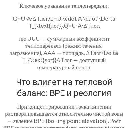
Ключевое уравнение теплопередачи:
Q=U⋅A⋅ΔTлог,Q=U \cdot A \cdot \Delta
T_{\text{лог}},Q=U⋅A⋅ΔTлог​,
где UUU — суммарный коэффициент
теплопередачи (режим течения,
загрязнения), AAA — площадь, ΔTлог\Delta
T_{\text{лог}}ΔTлог​ — доступный
температурный напор.
Что влияет на тепловой
баланс: BPE и реология
При концентрировании точка кипения
раствора повышается относительно чистой воды
— явление BPE (boiling point elevation). Рост
BPE уменьшает доступный температурный напор